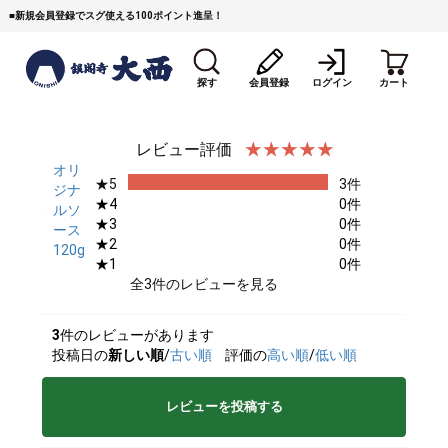
■
新規会員登録でスグ使える100ポイント進呈！
探す
会員登録
ログイン
カート
レビュー評価
オリ
★5
3件
ジナ
★4
0件
ルソ
★3
0件
ース
★2
0件
120g
★1
0件
すき焼き
焼 肉
ステーキ
全3件のレビューを見る
しゃぶしゃぶ
コマ切れミンチ
ローストビーフ
3
件のレビューがあります
投稿日の
新しい順
/
古い順
評価の
高い順
/
低い順
焼豚など（豚肉の加工
牛丼など（牛肉の加工
カレー・コロッケ・ハン
品）
品）
バーグ
レビューを投稿する
タレ類
村沢牛
京丹波平井牛