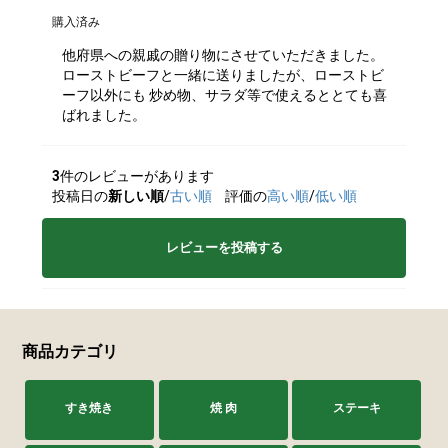
購入済み
他府県への親戚の贈り物にさせていただきました。
ローストビーフと一緒に送りましたが、ローストビ
ーフ以外にも 炒め物、サラダ等で使えるととても喜
ばれました。
3
件のレビューがあります
投稿日の
新しい順
/
古い順
評価の
高い順
/
低い順
レビューを投稿する
商品カテゴリ
すき焼き
焼 肉
ステーキ