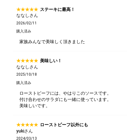
ステーキに最高！
サステナブル・和牛
千代幻豚
贈り物・ギフト
ななしさん
（熟）
2026/02/11
購入済み
家族みんなで美味しく頂きました
美味しい！
ななしさん
2025/10/18
購入済み
ローストビーフには、やはりこのソースです。
付け合わせのサラダにも一緒に使っています。
美味しいです。
ローストビーフ以外にも
yukiさん
2024/03/13