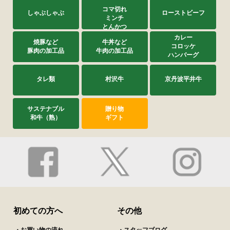
コマ切れ
しゃぶしゃぶ
ローストビーフ
ミンチ
とんかつ
カレー
焼豚など
牛丼など
コロッケ
豚肉の加工品
牛肉の加工品
ハンバーグ
タレ類
村沢牛
京丹波平井牛
サステナブル
贈り物
和牛（熟）
ギフト
初めての方へ
その他