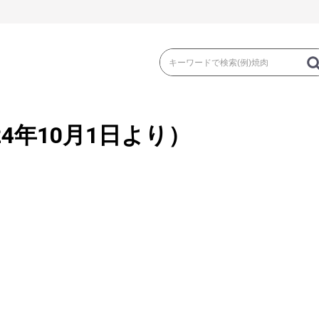
4年10月1日より）
き
焼 肉
ス
ゃぶ
コマ切れ・ミンチ・とんかつ
ロー
の加工品）
牛丼など（牛肉の加工品）
カレー・コロ