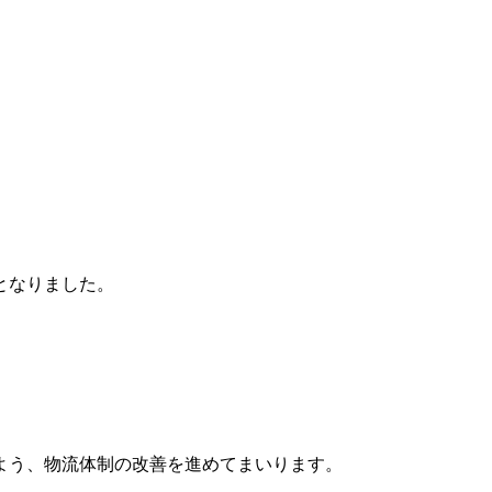
波平井牛
物・ギフト
となりました。
よう、物流体制の改善を進めてまいります。