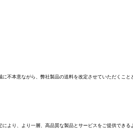
類
村沢牛
京丹
。
和牛（熟）
千代幻豚
贈り
誠に不本意ながら、弊社製品の送料を改定させていただくこと
定により、より一層、高品質な製品とサービスをご提供できる