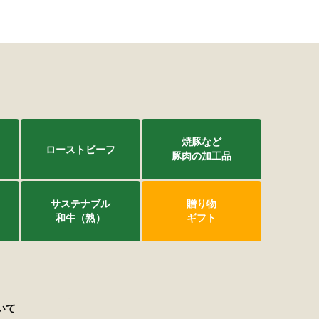
焼豚など
ローストビーフ
豚肉の加工品
サステナブル
贈り物
和牛（熟）
ギフト
いて