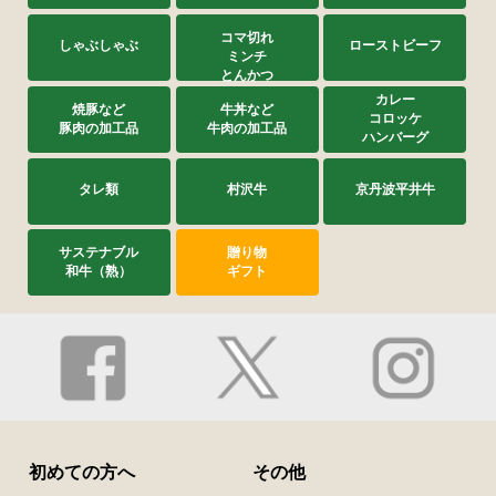
コマ切れ
しゃぶしゃぶ
ローストビーフ
ミンチ
とんかつ
カレー
焼豚など
牛丼など
コロッケ
豚肉の加工品
牛肉の加工品
ハンバーグ
タレ類
村沢牛
京丹波平井牛
サステナブル
贈り物
和牛（熟）
ギフト
初めての方へ
その他