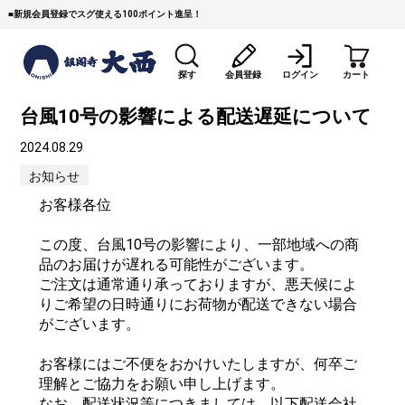
■
新規会員登録でスグ使える100ポイント進呈！
探す
会員登録
ログイン
カート
台風10号の影響による配送遅延について
2024.08.29
お知らせ
お客様各位
この度、台風10号の影響により、一部地域への商
すき焼き
焼 肉
ステーキ
品のお届けが遅れる可能性がございます。
ご注文は通常通り承っておりますが、悪天候によ
しゃぶしゃぶ
コマ切れミンチ
ローストビーフ
りご希望の日時通りにお荷物が配送できない場合
がございます。
焼豚など（豚肉の加工
牛丼など（牛肉の加工
カレー・コロッケ・ハン
品）
品）
バーグ
お客様にはご不便をおかけいたしますが、何卒ご
理解とご協力をお願い申し上げます。
タレ類
村沢牛
京丹波平井牛
なお、配送状況等につきましては、以下配送会社