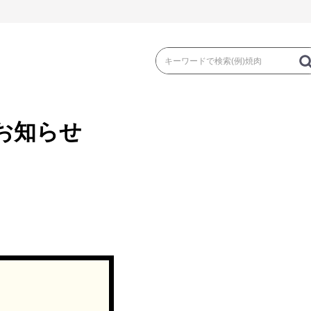
お知らせ
き
焼 肉
ス
ゃぶ
コマ切れ・ミンチ・とんかつ
ロー
の加工品）
牛丼など（牛肉の加工品）
カレー・コロ