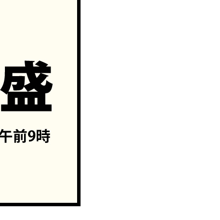
類
村沢牛
京丹
和牛（熟）
千代幻豚
贈り