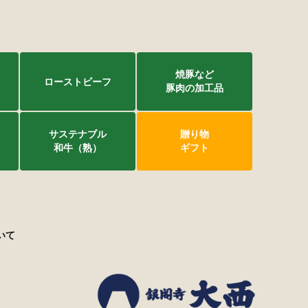
焼豚など
ローストビーフ
豚肉の加工品
サステナブル
贈り物
和牛（熟）
ギフト
いて