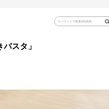
きパスタ」
き
焼 肉
ス
ゃぶ
コマ切れ・ミンチ・とんかつ
ロー
の加工品）
牛丼など（牛肉の加工品）
カレー・コロ