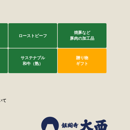
焼豚など
ローストビーフ
豚肉の加工品
サステナブル
贈り物
和牛（熟）
ギフト
いて