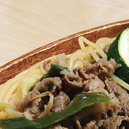
類
村沢牛
京丹
和牛（熟）
千代幻豚
贈り