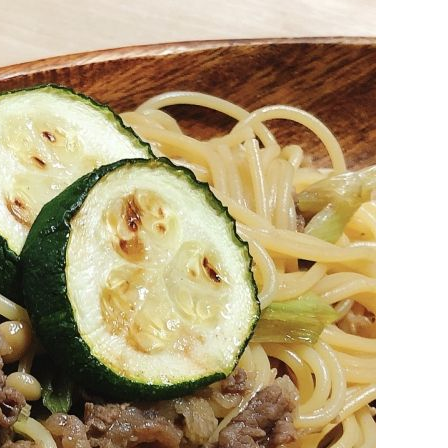
波平井牛
物・ギフト