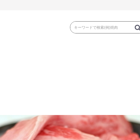
き
焼 肉
ス
ゃぶ
コマ切れ・ミンチ・とんかつ
ロー
の加工品）
牛丼など（牛肉の加工品）
カレー・コロ