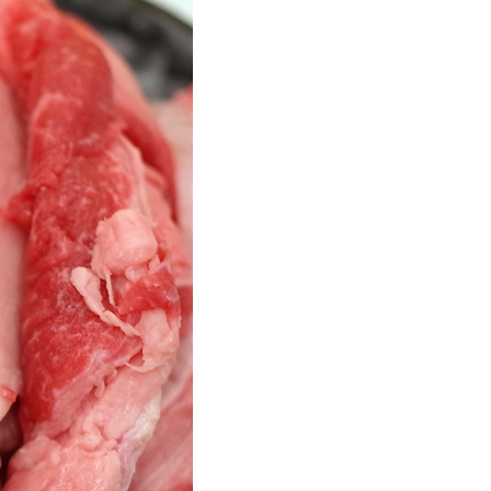
波平井牛
物・ギフト