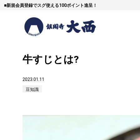
■
新規会員登録でスグ使える100ポイント進呈！
牛すじとは?
すき焼
2023.01.11
豆知識
しゃぶし
焼豚など（豚肉