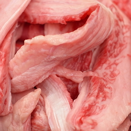
類
村沢牛
京丹
和牛（熟）
千代幻豚
贈り