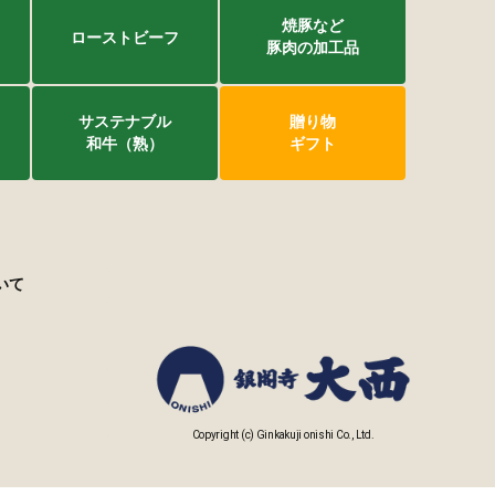
焼豚など
ローストビーフ
豚肉の加工品
サステナブル
贈り物
和牛（熟）
ギフト
いて
Copyright (c) Ginkakuji onishi Co., Ltd.