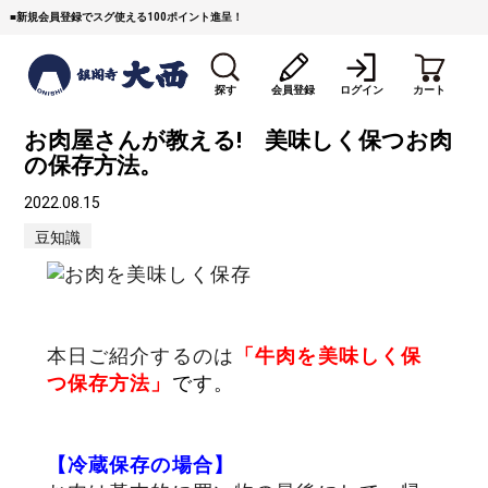
■
新規会員登録でスグ使える100ポイント進呈！
探す
会員登録
ログイン
カート
お肉屋さんが教える! 美味しく保つお肉
の保存方法。
2022.08.15
豆知識
すき焼き
焼 肉
ステーキ
しゃぶしゃぶ
コマ切れミンチ
ローストビーフ
本日ご紹介するのは
「牛肉を美味しく保
つ保存方法」
です。
焼豚など（豚肉の加工
牛丼など（牛肉の加工
カレー・コロッケ・ハン
品）
品）
バーグ
【冷蔵保存の場合
】
タレ類
村沢牛
京丹波平井牛