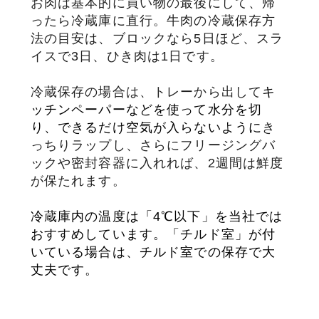
お肉は基本的に買い物の最後にして、帰
ったら冷蔵庫に直行。牛肉の冷蔵保存方
サステナブル・和牛
千代幻豚
贈り物・ギフト
法の目安は、ブロックなら5日ほど、スラ
（熟）
イスで3日、ひき肉は1日です。
冷蔵保存の場合は、トレーから出して
キ
ッチンペーパーなどを使って水分を切
り、できるだけ空気が入らないように
き
っちりラップし、さらにフリージングバ
ックや密封容器に入れれば、2週間は鮮度
が保たれます。
冷蔵庫内の温度は「4℃以下」を当社では
おすすめしています。「チルド室」が付
いている場合は、チルド室での保存で大
丈夫です。