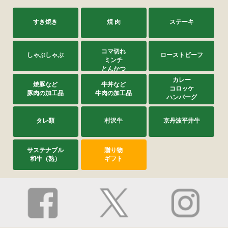
すき焼き
焼 肉
ステーキ
コマ切れ
しゃぶしゃぶ
ローストビーフ
ミンチ
とんかつ
カレー
焼豚など
牛丼など
コロッケ
豚肉の加工品
牛肉の加工品
ハンバーグ
タレ類
村沢牛
京丹波平井牛
サステナブル
贈り物
和牛（熟）
ギフト