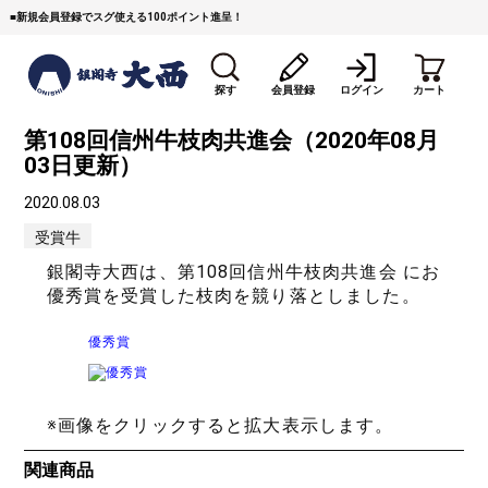
■
新規会員登録でスグ使える100ポイント進呈！
探す
会員登録
ログイン
カート
第108回信州牛枝肉共進会（2020年08月
03日更新）
2020.08.03
受賞牛
銀閣寺大西は、第108回信州牛枝肉共進会 において
優秀賞を受賞した枝肉を競り落としました。
すき焼き
焼 肉
ステーキ
優秀賞
しゃぶしゃぶ
コマ切れミンチ
ローストビーフ
焼豚など（豚肉の加工
牛丼など（牛肉の加工
カレー・コロッケ・ハン
※画像をクリックすると拡大表示します。
品）
品）
バーグ
関連商品
タレ類
村沢牛
京丹波平井牛