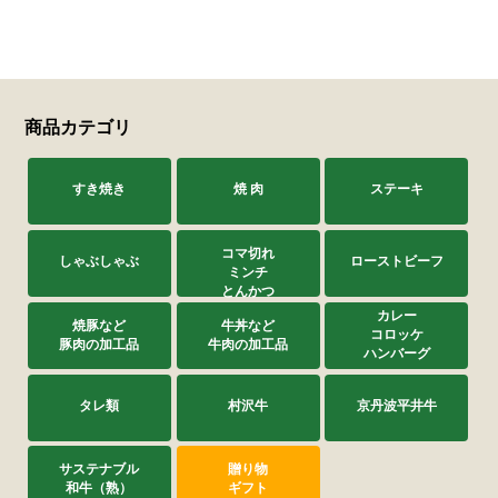
サステナブル・和牛
千代幻豚
贈り物・ギフト
（熟）
商品カテゴリ
すき焼き
焼 肉
ステーキ
コマ切れ
しゃぶしゃぶ
ローストビーフ
ミンチ
とんかつ
カレー
焼豚など
牛丼など
コロッケ
豚肉の加工品
牛肉の加工品
ハンバーグ
タレ類
村沢牛
京丹波平井牛
サステナブル
贈り物
和牛（熟）
ギフト