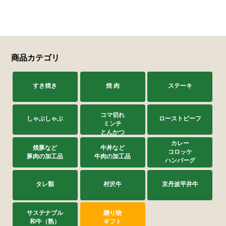
サステナブル・和牛
千代幻豚
贈り物・ギフト
（熟）
商品カテゴリ
すき焼き
焼 肉
ステーキ
コマ切れ
しゃぶしゃぶ
ローストビーフ
ミンチ
とんかつ
カレー
焼豚など
牛丼など
コロッケ
豚肉の加工品
牛肉の加工品
ハンバーグ
タレ類
村沢牛
京丹波平井牛
サステナブル
贈り物
和牛（熟）
ギフト