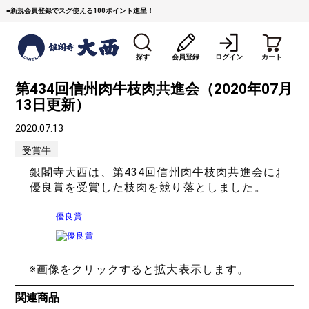
■
新規会員登録でスグ使える100ポイント進呈！
探す
会員登録
ログイン
カート
第434回信州肉牛枝肉共進会（2020年07月
13日更新）
2020.07.13
受賞牛
銀閣寺大西は、第434回信州肉牛枝肉共進会におい
優良賞を受賞した枝肉を競り落としました。
すき焼き
焼 肉
ステーキ
優良賞
しゃぶしゃぶ
コマ切れミンチ
ローストビーフ
焼豚など（豚肉の加工
牛丼など（牛肉の加工
カレー・コロッケ・ハン
※画像をクリックすると拡大表示します。
品）
品）
バーグ
関連商品
タレ類
村沢牛
京丹波平井牛