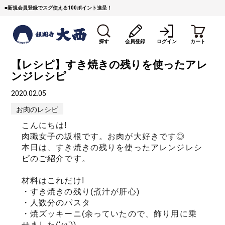
■
新規会員登録でスグ使える100ポイント進呈！
探す
会員登録
ログイン
カート
【レシピ】すき焼きの残りを使ったアレ
ンジレシピ
2020.02.05
お肉のレシピ
こんにちは!
肉職女子の坂根です。お肉が大好きです◎
すき焼き
焼 肉
ステーキ
本日は、すき焼きの残りを使ったアレンジレシ
ピのご紹介です。
しゃぶしゃぶ
コマ切れミンチ
ローストビーフ
材料はこれだけ!
焼豚など（豚肉の加工
牛丼など（牛肉の加工
カレー・コロッケ・ハン
・すき焼きの残り(煮汁が肝心)
品）
品）
バーグ
・人数分のパスタ
・焼ズッキーニ(余っていたので、飾り用に乗
タレ類
村沢牛
京丹波平井牛
せました('ω'))