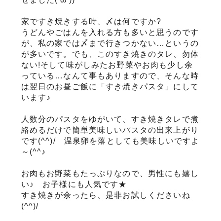
家ですき焼きする時、〆は何ですか?
サステナブル・和牛
千代幻豚
贈り物・ギフト
（熟）
うどんやごはんを入れる方も多いと思うのです
が、私の家では〆まで行きつかない…というの
が多いです。でも、このすき焼きのタレ、勿体
ない!そして味がしみたお野菜やお肉も少し余
っている…なんて事もありますので、そんな時
は翌日のお昼ご飯に「すき焼きパスタ」にして
います♪
人数分のパスタをゆがいて、すき焼きタレで煮
絡めるだけで簡単美味しいパスタの出来上がり
です(^^)/ 温泉卵を落としても美味しいですよ
～(^^♪
お肉もお野菜もたっぷりなので、男性にも嬉し
い♪ お子様にも人気です★
すき焼きが余ったら、是非お試しくださいね
(^^)/