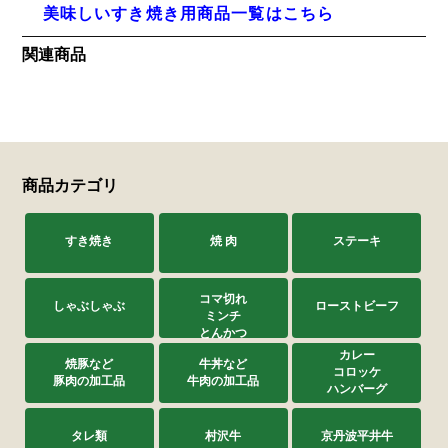
美味しいすき焼き用商品一覧はこちら
関連商品
商品カテゴリ
すき焼き
焼 肉
ステーキ
コマ切れ
しゃぶしゃぶ
ローストビーフ
ミンチ
とんかつ
カレー
焼豚など
牛丼など
コロッケ
豚肉の加工品
牛肉の加工品
ハンバーグ
タレ類
村沢牛
京丹波平井牛