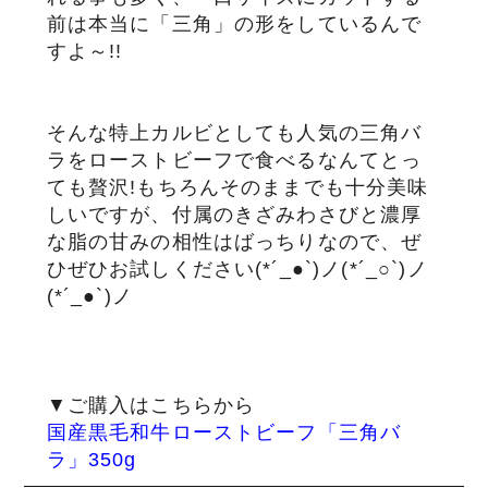
前は本当に「三角」の形をしているんで
すよ～!!
そんな特上カルビとしても人気の三角バ
ラをローストビーフで食べるなんてとっ
ても贅沢!もちろんそのままでも十分美味
しいですが、付属のきざみわさびと濃厚
な脂の甘みの相性はばっちりなので、ぜ
ひぜひお試しください(*´_●`)ノ(*´_○`)ノ
(*´_●`)ノ
▼ご購入はこちらから
国産黒毛和牛ローストビーフ「三角バ
ラ」350g