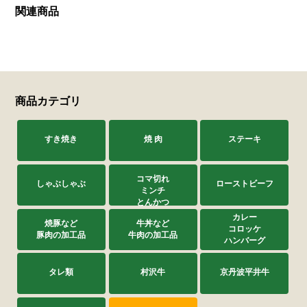
関連商品
商品カテゴリ
すき焼き
焼 肉
ステーキ
コマ切れ
しゃぶしゃぶ
ローストビーフ
ミンチ
とんかつ
カレー
焼豚など
牛丼など
コロッケ
豚肉の加工品
牛肉の加工品
ハンバーグ
タレ類
村沢牛
京丹波平井牛