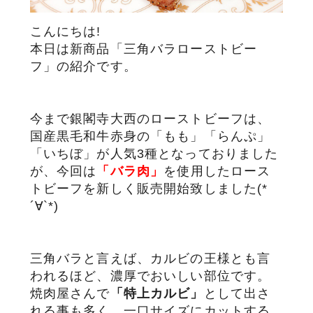
こんにちは!
サステナブル・和牛
千代幻豚
贈り物・ギフト
（熟）
本日は新商品「三角バラローストビー
フ」の紹介です。
今まで銀閣寺大西のローストビーフは、
国産黒毛和牛赤身の「もも」「らんぷ」
「いちぼ」が人気3種となっておりました
が、今回は
「バラ肉」
を使用したロース
トビーフを新しく販売開始致しました(*
´∀`*)
三角バラと言えば、カルビの王様とも言
われるほど、濃厚でおいしい部位です。
焼肉屋さんで
「特上カルビ」
として出さ
れる事も多く、一口サイズにカットする