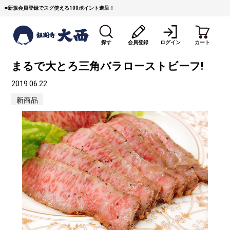
■
新規会員登録でスグ使える100ポイント進呈！
探す
会員登録
ログイン
カート
まるで大とろ三角バラローストビーフ!
2019.06.22
新商品
すき焼き
焼 肉
ステーキ
しゃぶしゃぶ
コマ切れミンチ
ローストビーフ
焼豚など（豚肉の加工
牛丼など（牛肉の加工
カレー・コロッケ・ハン
品）
品）
バーグ
タレ類
村沢牛
京丹波平井牛