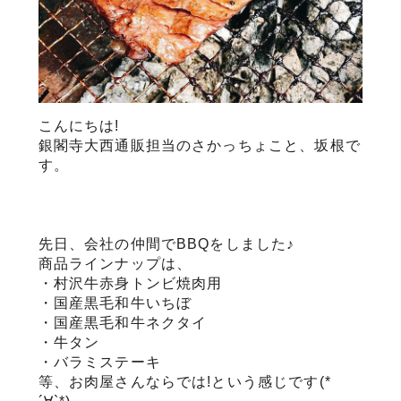
サステナブル・和牛
千代幻豚
贈り物・ギフト
（熟）
こんにちは!
銀閣寺大西通販担当のさかっちょこと、坂根で
す。
先日、会社の仲間でBBQをしました♪
商品ラインナップは、
・村沢牛赤身トンビ焼肉用
・国産黒毛和牛いちぼ
・国産黒毛和牛ネクタイ
・牛タン
・バラミステーキ
等、お肉屋さんならでは!という感じです(*