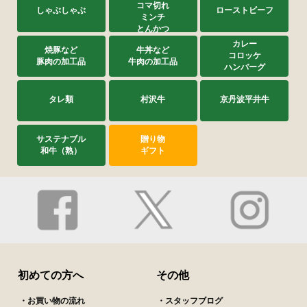
コマ切れ
しゃぶしゃぶ
ローストビーフ
ミンチ
とんかつ
カレー
焼豚など
牛丼など
コロッケ
豚肉の加工品
牛肉の加工品
ハンバーグ
タレ類
村沢牛
京丹波平井牛
サステナブル
贈り物
和牛（熟）
ギフト
初めての方へ
その他
・お買い物の流れ
・スタッフブログ