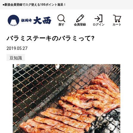
■
新規会員登録でスグ使える100ポイント進呈！
探す
会員登録
ログイン
カート
バラミステーキのバラミって?
2019.05.27
豆知識
すき焼き
焼 肉
ステーキ
しゃぶしゃぶ
コマ切れミンチ
ローストビーフ
焼豚など（豚肉の加工
牛丼など（牛肉の加工
カレー・コロッケ・ハン
品）
品）
バーグ
タレ類
村沢牛
京丹波平井牛