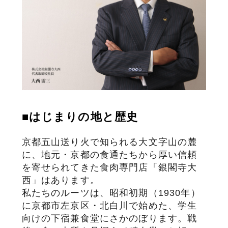
サステナブル・和牛
千代幻豚
贈り物・ギフト
（熟）
■はじまりの地と歴史
京都五山送り火で知られる大文字山の麓
に、地元・京都の食通たちから厚い信頼
を寄せられてきた食肉専門店「銀閣寺大
西」はあります。
私たちのルーツは、昭和初期（1930年）
に京都市左京区・北白川で始めた、学生
向けの下宿兼食堂にさかのぼります。戦