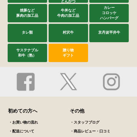
とんかつ
カレー
焼豚など
牛丼など
コロッケ
豚肉の加工品
牛肉の加工品
ハンバーグ
タレ類
村沢牛
京丹波平井牛
サステナブル
贈り物
和牛（熟）
ギフト
初めての方へ
その他
・お買い物の流れ
・スタッフブログ
・配送について
・商品レビュー・口コミ