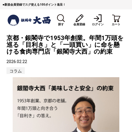
■
新規会員登録でスグ使える100ポイント進呈！
探す
会員登録
ログイン
カート
京都・銀閣寺で1953年創業。年間1万頭を
巡る「目利き」と「一頭買い」に命を懸
ける食肉専門店「銀閣寺大西」の約束
2026.02.22
コラム
すき焼き
焼 肉
ステーキ
しゃぶしゃぶ
コマ切れミンチ
ローストビーフ
焼豚など（豚肉の加工
牛丼など（牛肉の加工
カレー・コロッケ・ハン
品）
品）
バーグ
タレ類
村沢牛
京丹波平井牛