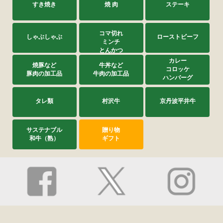
すき焼き
焼 肉
ステーキ
コマ切れ
しゃぶしゃぶ
ローストビーフ
ミンチ
とんかつ
カレー
焼豚など
牛丼など
コロッケ
豚肉の加工品
牛肉の加工品
ハンバーグ
タレ類
村沢牛
京丹波平井牛
サステナブル
贈り物
和牛（熟）
ギフト