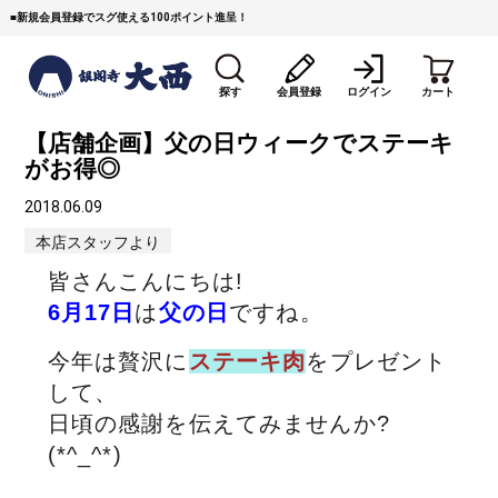
■
新規会員登録でスグ使える100ポイント進呈！
探す
会員登録
ログイン
カート
【店舗企画】父の日ウィークでステーキ
がお得◎
2018.06.09
本店スタッフより
皆さんこんにちは!
すき焼き
焼 肉
ステーキ
6月17日
は
父の日
ですね。
今年は贅沢に
ステーキ肉
をプレゼント
しゃぶしゃぶ
コマ切れミンチ
ローストビーフ
して、
焼豚など（豚肉の加工
牛丼など（牛肉の加工
カレー・コロッケ・ハン
日頃の感謝を伝えてみませんか?
品）
品）
バーグ
(*^_^*)
タレ類
村沢牛
京丹波平井牛