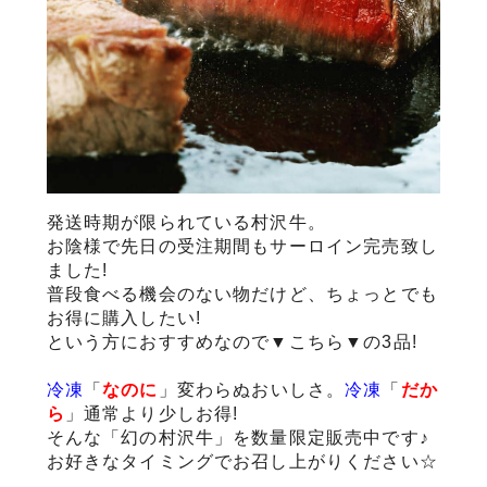
サステナブル・和牛
千代幻豚
贈り物・ギフト
（熟）
発送時期が限られている村沢牛。
お陰様で先日の受注期間もサーロイン完売致し
ました!
普段食べる機会のない物だけど、ちょっとでも
お得に購入したい!
という方におすすめなので▼こちら▼の3品!
冷凍
「
なのに
」変わらぬおいしさ。
冷凍
「
だか
ら
」通常より少しお得!
そんな「幻の村沢牛」を数量限定販売中です♪
お好きなタイミングでお召し上がりください☆