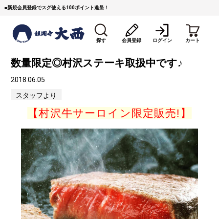
■
新規会員登録でスグ使える100ポイント進呈！
探す
会員登録
ログイン
カート
数量限定◎村沢ステーキ取扱中です♪
2018.06.05
スタッフより
【村沢牛サーロイン限定販売!】
すき焼き
焼 肉
ステーキ
しゃぶしゃぶ
コマ切れミンチ
ローストビーフ
焼豚など（豚肉の加工
牛丼など（牛肉の加工
カレー・コロッケ・ハン
品）
品）
バーグ
タレ類
村沢牛
京丹波平井牛