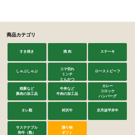
サステナブル・和牛
千代幻豚
贈り物・ギフト
（熟）
商品カテゴリ
すき焼き
焼 肉
ステーキ
コマ切れ
しゃぶしゃぶ
ローストビーフ
ミンチ
とんかつ
カレー
焼豚など
牛丼など
コロッケ
豚肉の加工品
牛肉の加工品
ハンバーグ
タレ類
村沢牛
京丹波平井牛
サステナブル
贈り物
和牛（熟）
ギフト