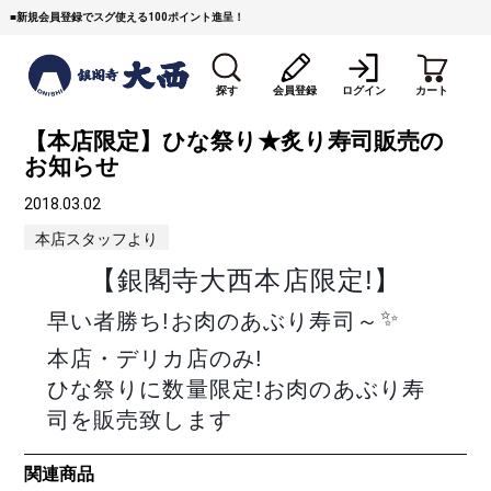
■
新規会員登録でスグ使える100ポイント進呈！
探す
会員登録
ログイン
カート
【本店限定】ひな祭り★炙り寿司販売の
お知らせ
2018.03.02
本店スタッフより
【銀閣寺大西本店限定!】
すき焼き
焼 肉
ステーキ
✨
早い者勝ち!お肉のあぶり寿司～
本店・デリカ店のみ!
しゃぶしゃぶ
コマ切れミンチ
ローストビーフ
ひな祭りに数量限定!お肉のあぶり寿
焼豚など（豚肉の加工
牛丼など（牛肉の加工
カレー・コロッケ・ハン
司を販売致します
品）
品）
バーグ
関連商品
タレ類
村沢牛
京丹波平井牛