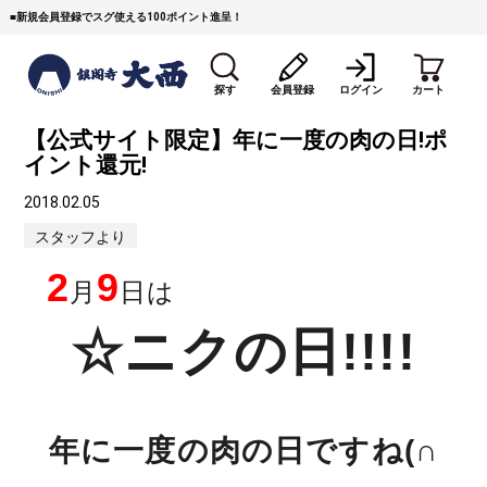
■
新規会員登録でスグ使える100ポイント進呈！
探す
会員登録
ログイン
カート
【公式サイト限定】年に一度の肉の日!ポ
イント還元!
2018.02.05
スタッフより
2
9
月
日は
すき焼き
焼 肉
ステーキ
☆ニクの日!!!!
しゃぶしゃぶ
コマ切れミンチ
ローストビーフ
焼豚など（豚肉の加工
牛丼など（牛肉の加工
カレー・コロッケ・ハン
品）
品）
バーグ
年に一度の肉の日ですね(∩
タレ類
村沢牛
京丹波平井牛