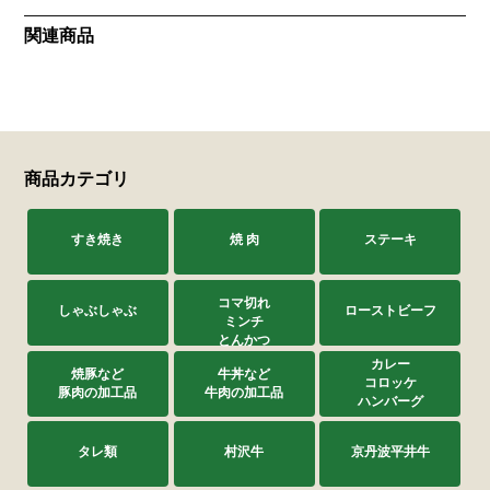
関連商品
商品カテゴリ
すき焼き
焼 肉
ステーキ
コマ切れ
しゃぶしゃぶ
ローストビーフ
ミンチ
とんかつ
カレー
焼豚など
牛丼など
コロッケ
豚肉の加工品
牛肉の加工品
ハンバーグ
タレ類
村沢牛
京丹波平井牛