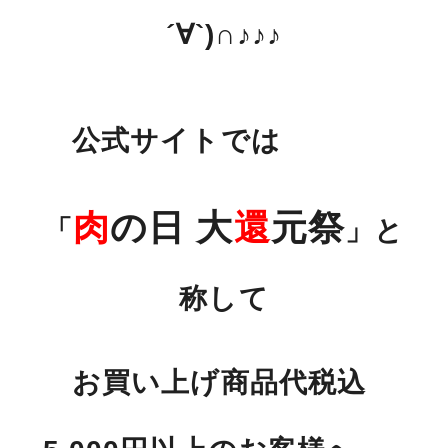
´∀`)∩♪♪♪
サステナブル・和牛
千代幻豚
贈り物・ギフト
（熟）
公式サイトでは
肉
の日 大
還
元祭
「
」と
称して
お買い上げ商品代税込