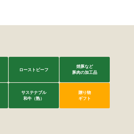
焼豚など
ローストビーフ
豚肉の加工品
サステナブル
贈り物
和牛（熟）
ギフト