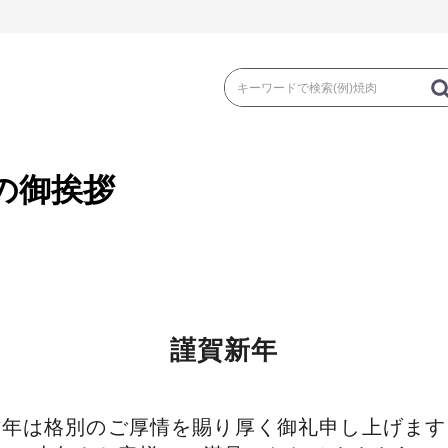
の御挨拶
き
焼 肉
ス
ゃぶ
コマ切れ・ミンチ・とんかつ
ロー
謹賀新年
の加工品）
牛丼など（牛肉の加工品）
カレー・コロ
昨年は格別のご厚情を賜り厚く御礼申し上げます