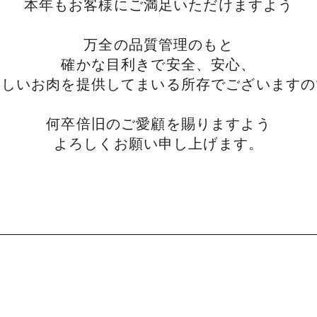
本年もお客様にご満足いただけますよう
類
村沢牛
京丹
万全の品質管理のもと
確かな目利きで安全、安心、
和牛（熟）
千代幻豚
贈り
いしいお肉を提供してまいる所存でございますの
何卒倍旧のご愛顧を賜りますよう
よろしくお願い申し上げます。