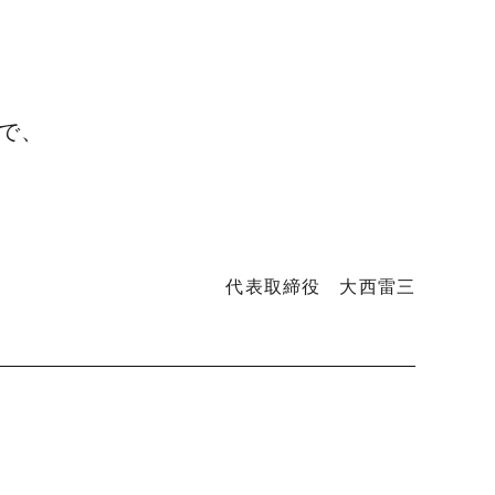
波平井牛
物・ギフト
で、
代表取締役 大西雷三