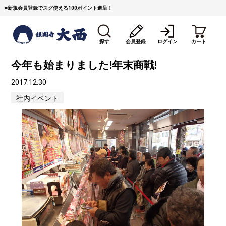
■
新規会員登録でスグ使える100ポイント進呈！
探す
会員登録
ログイン
カート
今年も始まりました!年末商戦!
2017.12.30
社内イベント
すき焼き
焼 肉
ステーキ
しゃぶしゃぶ
コマ切れミンチ
ローストビーフ
焼豚など（豚肉の加工
牛丼など（牛肉の加工
カレー・コロッケ・ハン
品）
品）
バーグ
タレ類
村沢牛
京丹波平井牛