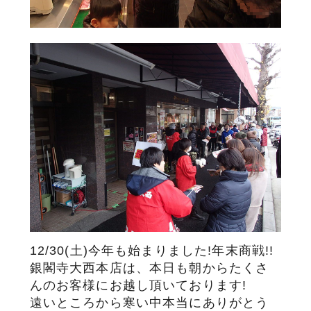
サステナブル・和牛
千代幻豚
贈り物・ギフト
（熟）
12/30(土)今年も始まりました!年末商戦!!
銀閣寺大西本店は、本日も朝からたくさ
んのお客様にお越し頂いております!
遠いところから寒い中本当にありがとう