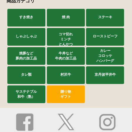
商品カテゴリ
すき焼き
焼 肉
ステーキ
コマ切れ
しゃぶしゃぶ
ローストビーフ
ミンチ
とんかつ
カレー
焼豚など
牛丼など
コロッケ
豚肉の加工品
牛肉の加工品
ハンバーグ
タレ類
村沢牛
京丹波平井牛
サステナブル
贈り物
和牛（熟）
ギフト