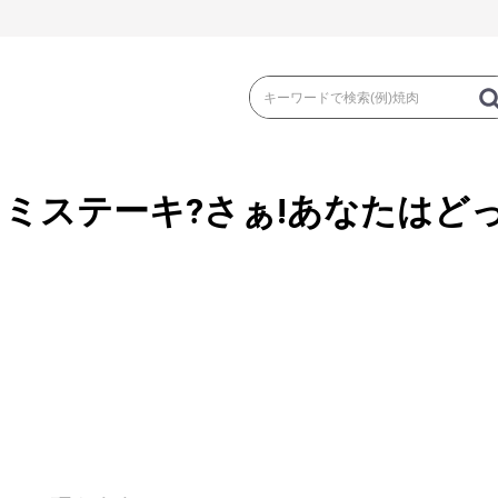
ミステーキ?さぁ!あなたはどっ
き
焼 肉
ス
ゃぶ
コマ切れ・ミンチ・とんかつ
ロー
の加工品）
牛丼など（牛肉の加工品）
カレー・コロ