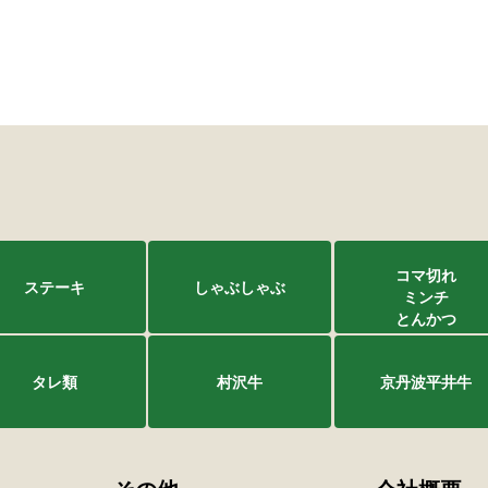
コマ切れ
ステーキ
しゃぶしゃぶ
ミンチ
とんかつ
タレ類
村沢牛
京丹波平井牛