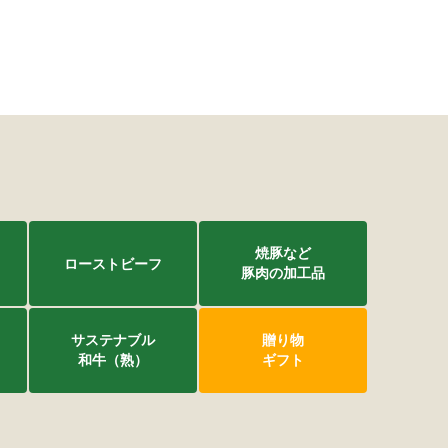
焼豚など
ローストビーフ
豚肉の加工品
サステナブル
贈り物
和牛（熟）
ギフト