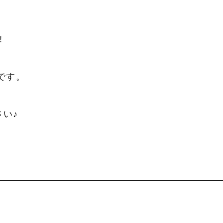
!
です。
い♪