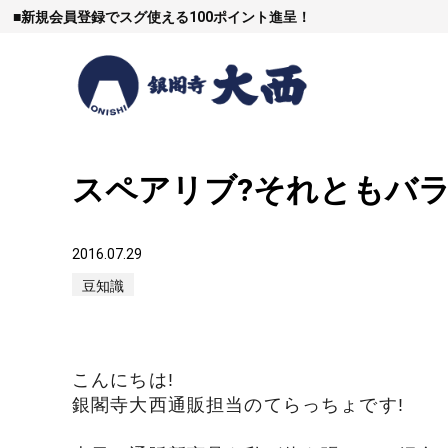
■
新規会員登録でスグ使える100ポイント進呈！
スペアリブ?それともバラ
すき焼
2016.07.29
豆知識
しゃぶし
こんにちは!
焼豚など（豚肉
銀閣寺大西通販担当のてらっちょです!