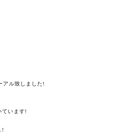
ーアル致しました!
ています!
!