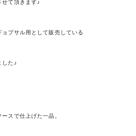
させて頂きます♪
類
村沢牛
京丹
ギョプサル用として販売している
和牛（熟）
千代幻豚
贈り
した♪
ソースで仕上げた一品。