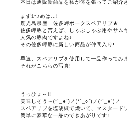
本日は通販新商品を私が体を張ってご紹介
タレ
まず1つめは…!
鹿児島県産 佐多岬ポークスペアリブ★
佐多岬豚と言えば、しゃぶしゃぶ用やサム
サステナブル・
人気の豚肉ですよね♪
その佐多岬豚に新しい商品が仲間入り!
早速、スペアリブを使用して一品作ってみま
それがこちらの写真!
うっひょ～!!
美味しそう～(*´_●`)ノ(*´_○`)ノ(*´_●`)ノ
スペアリブを塩胡椒で焼いて、マスタード
簡単に豪華な一品のできあがりです!