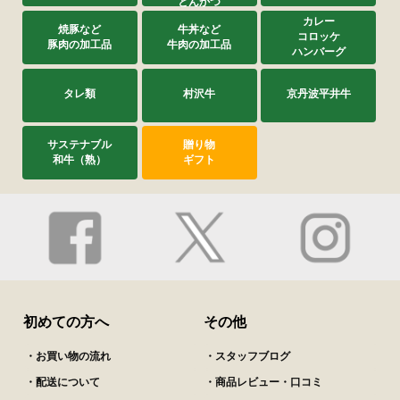
とんかつ
カレー
焼豚など
牛丼など
コロッケ
豚肉の加工品
牛肉の加工品
ハンバーグ
タレ類
村沢牛
京丹波平井牛
サステナブル
贈り物
和牛（熟）
ギフト
初めての方へ
その他
・お買い物の流れ
・スタッフブログ
・配送について
・商品レビュー・口コミ