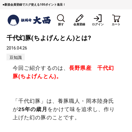
■
新規会員登録でスグ使える100ポイント進呈！
探す
会員登録
ログイン
カート
千代幻豚(ちよげんとん)とは?
2016.04.26
豆知識
今回ご紹介するのは、
長野県産 千代幻
豚(ちよげんとん)。
すき焼き
焼 肉
ステーキ
しゃぶしゃぶ
コマ切れミンチ
ローストビーフ
「千代幻豚」は、養豚職人・岡本陸身氏
が
25年の歳月
をかけて味を追求し、作り
焼豚など（豚肉の加工
牛丼など（牛肉の加工
カレー・コロッケ・ハン
品）
品）
バーグ
上げた幻の豚のことです。
タレ類
村沢牛
京丹波平井牛