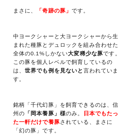
まさに、
「奇跡の豚」
です。
サステナブル・和牛
千代幻豚
贈り物・ギフト
（熟）
中ヨークシャーと大ヨークシャーから生
まれた種豚とデュロックを組み合わせた
全体の0.1%しかない
大変稀少な豚
です。
この豚を個人レベルで飼育しているの
は、
世界でも例を見ないと
言われていま
す。
銘柄「千代幻豚」を飼育できるのは、信
州の
「岡本養豚」様
のみ。
日本でもたっ
た一軒だけで養豚
されている、まさに
「幻の豚」です。