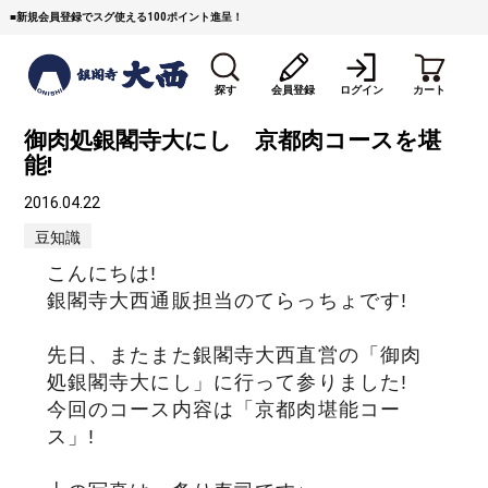
■
新規会員登録でスグ使える100ポイント進呈！
探す
会員登録
ログイン
カート
御肉処銀閣寺大にし 京都肉コースを堪
能!
2016.04.22
豆知識
こんにちは!
すき焼き
焼 肉
ステーキ
銀閣寺大西通販担当のてらっちょです!
先日、またまた銀閣寺大西直営の「御肉
しゃぶしゃぶ
コマ切れミンチ
ローストビーフ
処銀閣寺大にし」に行って参りました!
今回のコース内容は「京都肉堪能コー
焼豚など（豚肉の加工
牛丼など（牛肉の加工
カレー・コロッケ・ハン
品）
品）
バーグ
ス」!
タレ類
村沢牛
京丹波平井牛