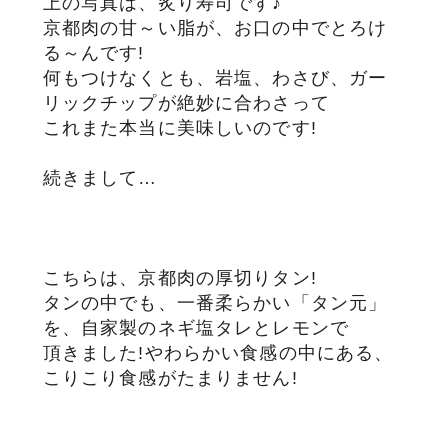
上の写真は、炙り寿司です♪
京都肉の甘～い脂が、お口の中でとろけ
サステナブル・和牛
千代幻豚
贈り物・ギフト
る～んです!
（熟）
何もつけなくとも、岩塩、わさび、ガー
リックチップが絶妙に合わさって
これまた本当に美味しいのです!
続きまして…
こちらは、京都肉の厚切りタン!
タンの中でも、一番柔らかい「タン元」
を、自家製のネギ塩タレとレモンで
頂きました!やわらかい食感の中にある、
こりこり食感がたまりません!