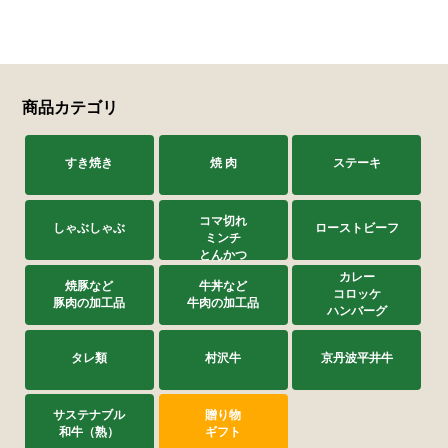
商品カテゴリ
すき焼き
焼 肉
ステーキ
コマ切れ
しゃぶしゃぶ
ローストビーフ
ミンチ
とんかつ
カレー
焼豚など
牛丼など
コロッケ
豚肉の加工品
牛肉の加工品
ハンバーグ
タレ類
村沢牛
京丹波平井牛
サステナブル
贈り物
和牛（熟）
ギフト