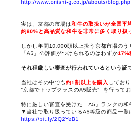
http://www.onishi-g.co.jp/abouts/blog.ph
タレ
実は、京都の市場は
和牛の取扱いが全国平均
約80%と高品質な和牛を非常に多く取り扱
サステナブル・
しかし年間10,000頭以上扱う京都市場のう
「A5」の評価がつけられるのはわずか
17
それ程厳しい審査が行われているという証
当社はその中でも
約1割以上を購入
しており
“京都でトップクラスのA5販売” を行って
特に厳しい審査を受けた「A5」ランクの和
▼当社で取り扱っているA5等級の商品一覧
https://bit.ly/2Q2YeB1