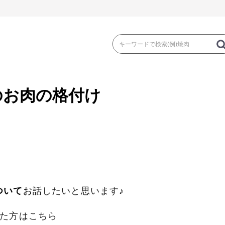
のお肉の格付け
き
焼 肉
ス
ゃぶ
コマ切れ・ミンチ・とんかつ
ロー
ついて
お
話
したいと思います♪
の加工品）
牛丼など（牛肉の加工品）
カレー・コロ
れた方はこちら