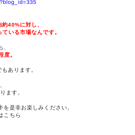
p?blog_id=335
類
村沢牛
京丹
約40%に対し、
っている市場なんです。
和牛（熟）
千代幻豚
贈り
ち、
%程度。
でもあります。
、
おります。
牛を是非お楽しみください。
はこちら