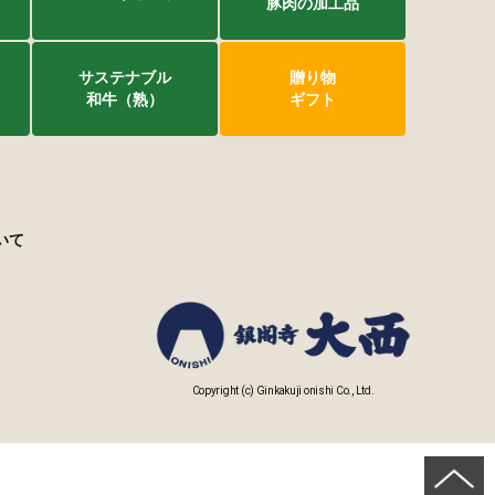
豚肉の加工品
サステナブル
贈り物
和牛（熟）
ギフト
いて
Copyright (c) Ginkakuji onishi Co., Ltd.