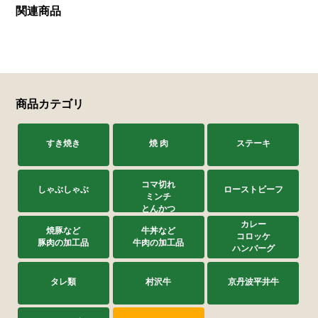
関連商品
商品カテゴリ
すき焼き
焼 肉
ステーキ
コマ切れ
しゃぶしゃぶ
ローストビーフ
ミンチ
とんかつ
カレー
焼豚など
牛丼など
コロッケ
豚肉の加工品
牛肉の加工品
ハンバーグ
タレ類
村沢牛
京丹波平井牛