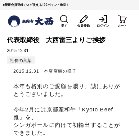
■
新規会員登録でスグ使える100ポイント進呈！
探す
会員登録
ログイン
カート
代表取締役 大西雷三よりご挨拶
2015.12.31
社長の言葉
2015.12.31 本店店頭の様子
すき焼き
焼 肉
ステーキ
本年も格別のご愛顧を賜り、誠にありが
とうございました。
しゃぶしゃぶ
コマ切れミンチ
ローストビーフ
今年2月には京都産和牛「Kyoto Beef
焼豚など（豚肉の加工
牛丼など（牛肉の加工
カレー・コロッケ・ハン
雅」を、
品）
品）
バーグ
シンガポールに向けて初輸出することが
できました。
タレ類
村沢牛
京丹波平井牛