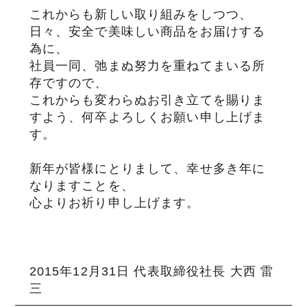
これからも新しい取り組みをしつつ、
サステナブル・和牛
千代幻豚
贈り物・ギフト
日々、安全で美味しい商品をお届けする
（熟）
為に、
社員一同、弛まぬ努力を重ねてまいる所
存ですので、
これからも変わらぬお引き立てを賜りま
すよう、何卒よろしくお願い申し上げま
す。
新年が皆様にとりまして、幸せ多き年に
なりますことを、
心よりお祈り申し上げます。
2015年12月31日 代表取締役社長 大西 雷
三