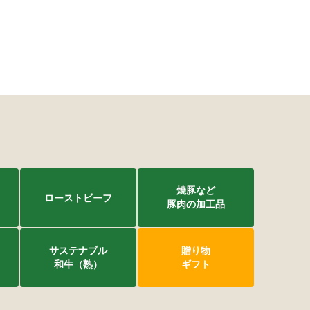
焼豚など
ローストビーフ
豚肉の加工品
サステナブル
贈り物
和牛（熟）
ギフト