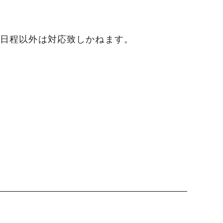
波平井牛
日程以外は対応致しかねます。
物・ギフト