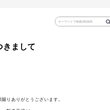
つきまして
き
焼 肉
ス
ゃぶ
コマ切れ・ミンチ・とんかつ
ロー
。
の加工品）
牛丼など（牛肉の加工品）
カレー・コロ
顧賜りありがとうございます。