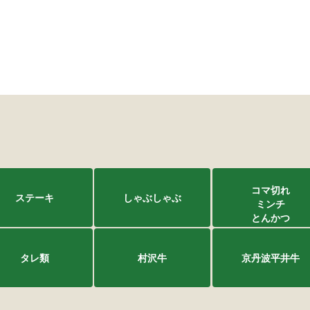
コマ切れ
ステーキ
しゃぶしゃぶ
ミンチ
とんかつ
タレ類
村沢牛
京丹波平井牛