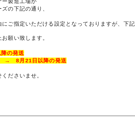
ナー製造工場が
ーズの下記の通り、
類
村沢牛
京丹
由にご指定いただける設定となっておりますが、下記
和牛（熟）
千代幻豚
贈り
上お願い致します。
以降の発送
文 → 8月21日以降の発送
せくださいませ。