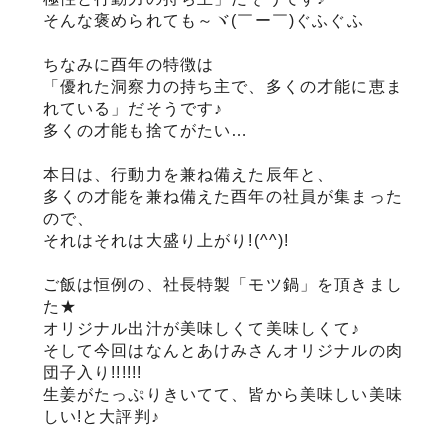
そんな褒められても～ヾ(￣ー￣)ぐふぐふ
サステナブル・和牛
千代幻豚
贈り物・ギフト
（熟）
ちなみに酉年の特徴は
「優れた洞察力の持ち主で、多くの才能に恵ま
れている」だそうです♪
多くの才能も捨てがたい…
本日は、行動力を兼ね備えた辰年と、
多くの才能を兼ね備えた酉年の社員が集まった
ので、
それはそれは大盛り上がり!(^^)!
ご飯は恒例の、社長特製「モツ鍋」を頂きまし
た★
オリジナル出汁が美味しくて美味しくて♪
そして今回はなんとあけみさんオリジナルの肉
団子入り!!!!!!
生姜がたっぷりきいてて、皆から美味しい美味
しい!と大評判♪