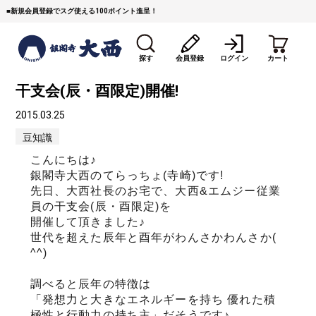
■
新規会員登録でスグ使える100ポイント進呈！
探す
会員登録
ログイン
カート
干支会(辰・酉限定)開催!
2015.03.25
豆知識
こんにちは♪
銀閣寺大西のてらっちょ(寺崎)です!
先日、大西社長のお宅で、大西&エムジー従業
すき焼き
焼 肉
ステーキ
員の干支会(辰・酉限定)を
開催して頂きました♪
しゃぶしゃぶ
コマ切れミンチ
ローストビーフ
世代を超えた辰年と酉年がわんさかわんさか(
^^)
焼豚など（豚肉の加工
牛丼など（牛肉の加工
カレー・コロッケ・ハン
品）
品）
バーグ
調べると辰年の特徴は
「発想力と大きなエネルギーを持ち 優れた積
タレ類
村沢牛
京丹波平井牛
極性と行動力の持ち主」だそうです♪