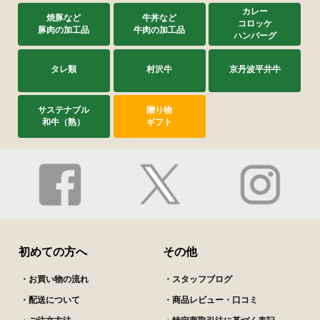
カレー
焼豚など
牛丼など
コロッケ
豚肉の加工品
牛肉の加工品
ハンバーグ
タレ類
村沢牛
京丹波平井牛
サステナブル
贈り物
和牛（熟）
ギフト
初めての方へ
その他
・お買い物の流れ
・スタッフブログ
・配送について
・商品レビュー・口コミ