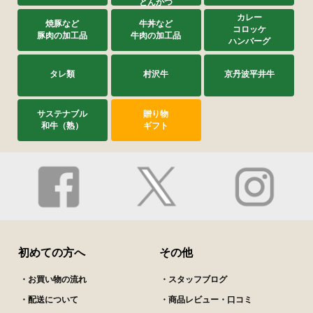
とんかつ
カレー
焼豚など
牛丼など
コロッケ
豚肉の加工品
牛肉の加工品
ハンバーグ
タレ類
村沢牛
京丹波平井牛
サステナブル
贈り物
和牛（熟）
ギフト
初めての方へ
その他
・お買い物の流れ
・スタッフブログ
・配送について
・商品レビュー・口コミ