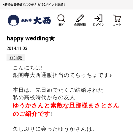
■
新規会員登録でスグ使える100ポイント進呈！
探す
会員登録
ログイン
カート
happy wedding★
2014.11.03
豆知識
こんにちは!
銀閣寺大西通販担当のてらっちょです♪
すき焼き
焼 肉
ステーキ
本日は、先日めでたくご結婚された
しゃぶしゃぶ
コマ切れミンチ
ローストビーフ
私の高校時代からの友人
ゆうかさんと素敵な旦那様まさとさん
焼豚など（豚肉の加工
牛丼など（牛肉の加工
カレー・コロッケ・ハン
のご紹介です
!
品）
品）
バーグ
久しぶりに会ったゆうかさんは、
タレ類
村沢牛
京丹波平井牛