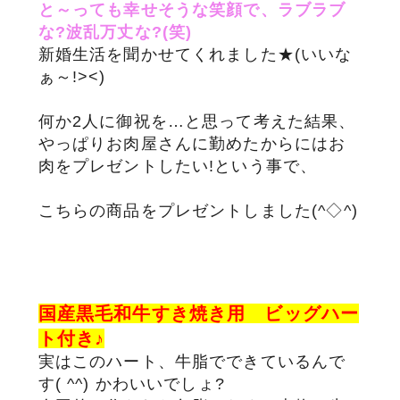
と～っても幸せそうな笑顔で、ラブラブ
な?波乱万丈な?(笑)
サステナブル・和牛
千代幻豚
贈り物・ギフト
（熟）
新婚生活を聞かせてくれました★(いいな
ぁ～!><)
何か2人に御祝を…と思って考えた結果、
やっぱりお肉屋さんに勤めたからにはお
肉をプレゼントしたい!という事で、
こちらの商品をプレゼントしました(^◇^)
国産黒毛和牛すき焼き用 ビッグハー
ト付き♪
実はこのハート、牛脂でできているんで
す( ^^) かわいいでしょ?