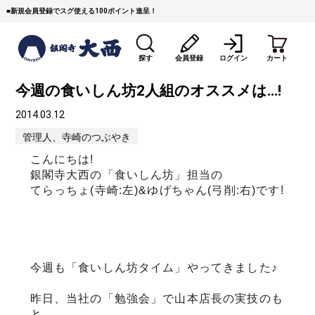
■
新規会員登録でスグ使える100ポイント進呈！
探す
会員登録
ログイン
カート
今週の食いしん坊2人組のオススメは…!
2014.03.12
管理人、寺崎のつぶやき
こんにちは!
銀閣寺大西の「食いしん坊」担当の
てらっちょ(寺崎:左)&ゆげちゃん(弓削:右)です!
すき焼き
焼 肉
ステーキ
しゃぶしゃぶ
コマ切れミンチ
ローストビーフ
焼豚など（豚肉の加工
牛丼など（牛肉の加工
カレー・コロッケ・ハン
今週も「食いしん坊タイム」やってきました♪
品）
品）
バーグ
昨日、当社の「勉強会」で山本店長の実技のも
タレ類
村沢牛
京丹波平井牛
と、