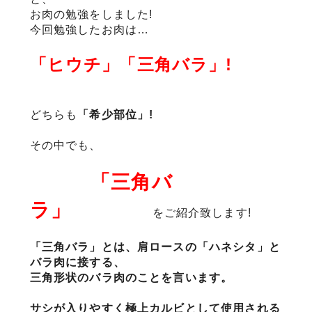
お肉の勉強をしました!
今回勉強したお肉は…
サステナブル・和牛
千代幻豚
贈り物・ギフト
（熟）
「ヒウチ」「三角バラ」!
どちらも
「希少部位」!
その中でも、
「三角バ
ラ」
をご紹介致します!
「三角バラ」とは、肩ロースの「ハネシタ」と
バラ肉に接する、
三角形状のバラ肉のことを言います。
サシが入りやすく極上カルビとして使用される