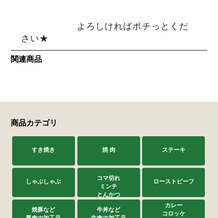
よろしければポチっとくだ
さい★
関連商品
商品カテゴリ
すき焼き
焼 肉
ステーキ
コマ切れ
しゃぶしゃぶ
ローストビーフ
ミンチ
とんかつ
カレー
焼豚など
牛丼など
コロッケ
豚肉の加工品
牛肉の加工品