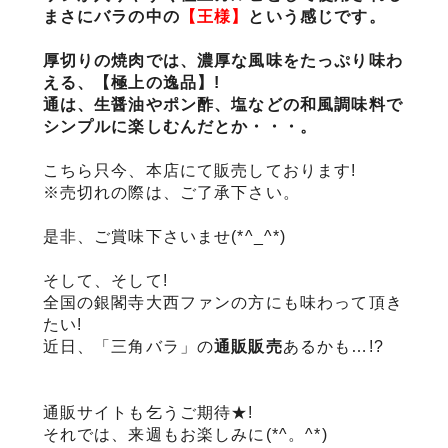
まさにバラの中の
【王様】
という感じです。
厚切りの焼肉では、濃厚な風味をたっぷり味わ
える、【極上の逸品】!
通は、生醤油やポン酢、塩などの和風調味料で
シンプルに楽しむんだとか・・・。
こちら只今、本店にて販売しております!
※売切れの際は、ご了承下さい。
是非、ご賞味下さいませ(*^_^*)
そして、そして!
全国の銀閣寺大西ファンの方にも味わって頂き
たい!
近日、「三角バラ」の
通販販売
あるかも…!?
通販サイトも乞うご期待★!
それでは、来週もお楽しみに(*^。^*)