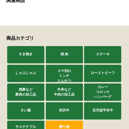
関連商品
商品カテゴリ
すき焼き
焼 肉
ステーキ
コマ切れ
しゃぶしゃぶ
ローストビーフ
ミンチ
とんかつ
カレー
焼豚など
牛丼など
コロッケ
豚肉の加工品
牛肉の加工品
ハンバーグ
タレ類
村沢牛
京丹波平井牛
サステナブル
贈り物