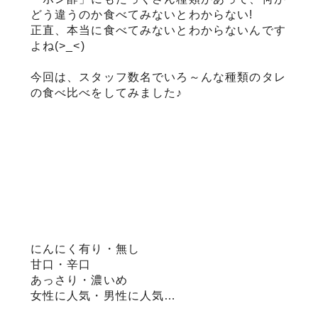
どう違うのか食べてみないとわからない!
正直、本当に食べてみないとわからないんです
サステナブル・和牛
千代幻豚
贈り物・ギフト
（熟）
よね(>_<)
今回は、スタッフ数名でいろ～んな種類のタレ
の食べ比べをしてみました♪
にんにく有り・無し
甘口・辛口
あっさり・濃いめ
女性に人気・男性に人気…