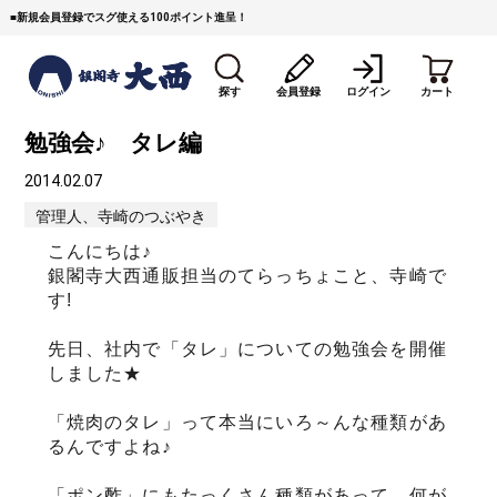
■
新規会員登録でスグ使える100ポイント進呈！
探す
会員登録
ログイン
カート
勉強会♪ タレ編
2014.02.07
管理人、寺崎のつぶやき
こんにちは♪
銀閣寺大西通販担当のてらっちょこと、寺崎で
す!
すき焼き
焼 肉
ステーキ
先日、社内で「タレ」についての勉強会を開催
しゃぶしゃぶ
コマ切れミンチ
ローストビーフ
しました★
焼豚など（豚肉の加工
牛丼など（牛肉の加工
カレー・コロッケ・ハン
「焼肉のタレ」って本当にいろ～んな種類があ
品）
品）
バーグ
るんですよね♪
タレ類
村沢牛
京丹波平井牛
「ポン酢」にもたっくさん種類があって、何が