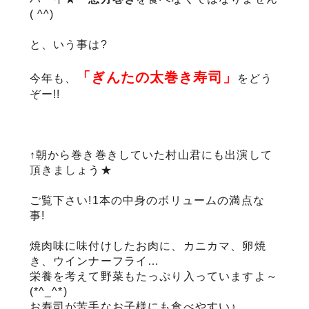
( ^^)
サステナブル・和牛
千代幻豚
贈り物・ギフト
（熟）
と、いう事は?
「ぎんたの太巻き寿司」
今年も、
を
どう
ぞー!!
↑朝から巻き巻きしていた村山君にも出演して
頂きましょう★
ご覧下さい!1本の中身のボリュームの満点な
事!
焼肉味に味付けしたお肉に、カニカマ、卵焼
き、ウインナーフライ…
栄養を考えて野菜もたっぷり入っていますよ～
(*^_^*)
お寿司が苦手なお子様にも食べやすい♪