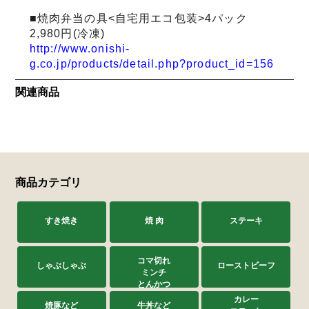
■焼肉弁当の具<自宅用エコ包装>4パック
2,980円(冷凍)
http://www.onishi-
g.co.jp/products/detail.php?product_id=156
関連商品
商品カテゴリ
すき焼き
焼 肉
ステーキ
コマ切れ
しゃぶしゃぶ
ローストビーフ
ミンチ
とんかつ
カレー
焼豚など
牛丼など